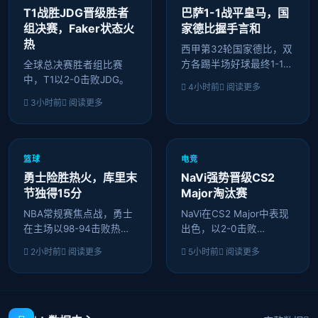
T1战胜JDG晋级胜者
巴萨1-1战平皇马，国
组决赛，Faker状态火
家德比握手言和
热
西甲第32轮国家德比，双
方各踢半场好球最终1-1战
全球总决赛胜者组比赛
平。
中，T1以2-0击败JDG。
4小时前
阅读更多
3小时前
阅读更多
篮球
电竞
勇士险胜热火，库里末
NaVi强势晋级CS2
节独得15分
Major淘汰赛
NBA常规赛焦点战，勇士
NaVi在CS2 Major中表现
在主场以98-94击败热
出色，以2-0击败
火。
Vitality。
2小时前
阅读更多
5小时前
阅读更多