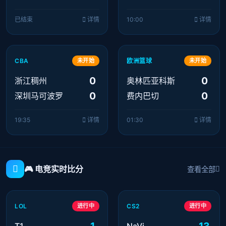
已结束
详情
10:00
详情
CBA
未开始
欧洲篮球
未开始
0
0
浙江稠州
奥林匹亚科斯
0
0
深圳马可波罗
费内巴切
19:35
详情
01:30
详情
🎮 电竞实时比分
查看全部
LOL
进行中
CS2
进行中
T1
NaVi